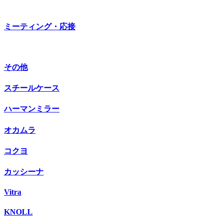
ミーティング・応接
その他
スチールケース
ハーマンミラー
オカムラ
コクヨ
カッシーナ
Vitra
KNOLL