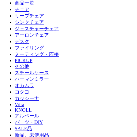
商品一覧
チェア
リープチェア
シンクチェア
ジェスチャーチェア
アーロンチェア
デスク
ファイリング
ミーティング・応接
PICKUP
その他
スチールケース
ハーマンミラー
オカムラ
コクヨ
カッシーナ
Vitra
KNOLL
アルペール
パーツ・DIY
SALE品
新品、未使用品