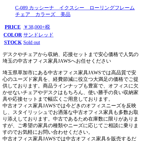
C-089 カッシーナ イクスシー ローリングフレーム
チェア カラーズ 美品
PRICE
￥38,000+税
COLOR
サンドレッド
STOCK
Sold out
デスクやチェアから収納、応接セットまで安心価格で人気の
埼玉の中古オフィス家具JAWSへお任せください
埼玉県草加市にある中古オフィス家具JAWSでは高品質で安
心のユーズド家具を、経費節減に役立つ大満足の価格でご提
供しております。商品ラインナップも豊富で、オフィスに欠
かせないチェアやデスクはもちろん、使い勝手の良い収納家
具や応接セットまで幅広くご用意しております。
中古オフィス家具JAWSでは今どきのオフィスニーズを反映
し、スタイリッシュでお洒落な中古オフィス家具も多数お取
り添えしております。中古であるため在庫数に限りがありま
すが、ご希望の家具の種類やニーズに応じてご相談に乗りま
すのでお気軽にお問い合わせください。
中古オフィス家具JAWSでは中古オフィス家具を販売するだ