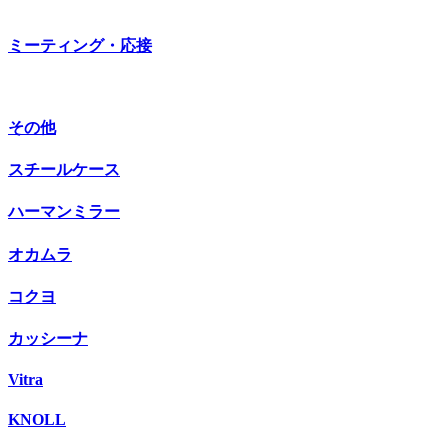
ミーティング・応接
その他
スチールケース
ハーマンミラー
オカムラ
コクヨ
カッシーナ
Vitra
KNOLL