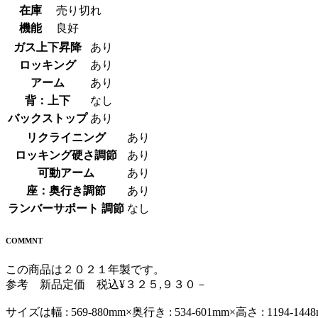
在庫
売り切れ
機能
良好
ガス上下昇降
あり
ロッキング
あり
アーム
あり
背：上下
なし
バックストップ
あり
リクライニング
あり
ロッキング硬さ調節
あり
可動アーム
あり
座：奥行き調節
あり
ランバーサポート 調節
なし
COMMNT
この商品は２０２１年製です。
参考 新品定価 税込¥３２５,９３０－
サイズは幅 : 569-880mm×奥行き : 534-601mm×高さ : 1194-144