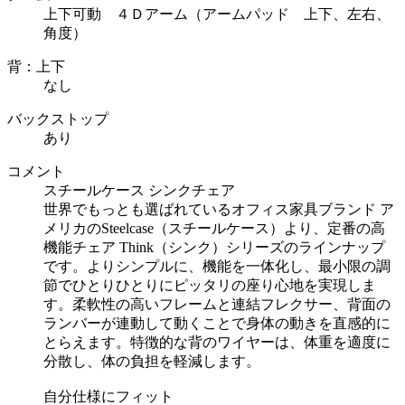
上下可動 ４Ｄアーム（アームパッド 上下、左右、
角度）
背：上下
なし
バックストップ
あり
コメント
スチールケース シンクチェア
世界でもっとも選ばれているオフィス家具ブランド ア
メリカのSteelcase（スチールケース）より、定番の高
機能チェア Think（シンク）シリーズのラインナップ
です。よりシンプルに、機能を一体化し、最小限の調
節でひとりひとりにピッタリの座り心地を実現しま
す。柔軟性の高いフレームと連結フレクサー、背面の
ランバーが連動して動くことで身体の動きを直感的に
とらえます。特徴的な背のワイヤーは、体重を適度に
分散し、体の負担を軽減します。
自分仕様にフィット