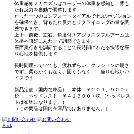
体重感知メカニズムはユーザーの体重を感知し、背も
たれ反力を自動で調整します。
たった一つのコンフォートダイアルで4つのポジション
を確保でき、背もたれ反力とリクライニングの量を調
整できます。
上下、前後、左右、角度付きアジャスタブルアームは
体格や嗜好にあわせて調節できます。
座面奥行きを調節することで長時間にわたる快適な座
り心地を提供します。
長時間座っていても、疲れずらい クッションの硬さ
です。柔らかくもなく、固くもなく、 座り心地いい
イスです。
新品定価（国内在庫品） 本体 ￥２０９、９００＋
税 ヘッドレスト ￥４１３００＋税 （ヘッドレス
トは布地になります。）
（この商品は国内在庫品ではありません。）
Back