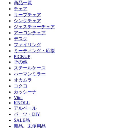
商品一覧
チェア
リープチェア
シンクチェア
ジェスチャーチェア
アーロンチェア
デスク
ファイリング
ミーティング・応接
PICKUP
その他
スチールケース
ハーマンミラー
オカムラ
コクヨ
カッシーナ
Vitra
KNOLL
アルペール
パーツ・DIY
SALE品
新品、未使用品