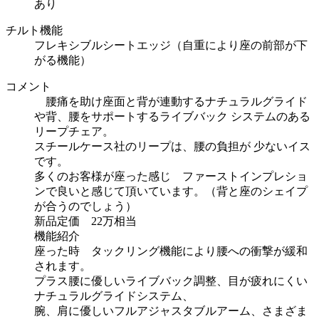
あり
チルト機能
フレキシブルシートエッジ（自重により座の前部が下
がる機能）
コメント
腰痛を助け座面と背が連動するナチュラルグライド
や背、腰をサポートするライブバック システムのある
リープチェア。
スチールケース社のリープは、腰の負担が 少ないイス
です。
多くのお客様が座った感じ ファーストインプレショ
ンで良いと感じて頂いています。（背と座のシェイプ
が合うのでしょう）
新品定価 22万相当
機能紹介
座った時 タックリング機能により腰への衝撃が緩和
されます。
プラス腰に優しいライブバック調整、目が疲れにくい
ナチュラルグライドシステム、
腕、肩に優しいフルアジャスタブルアーム、さまざま