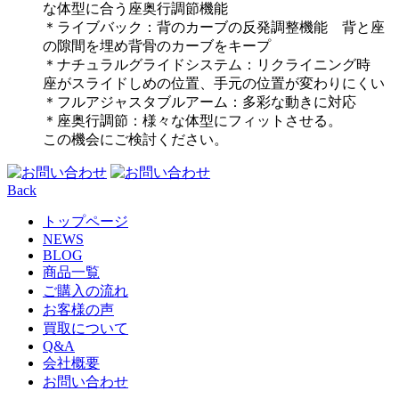
な体型に合う座奥行調節機能
＊ライブバック：背のカーブの反発調整機能 背と座
の隙間を埋め背骨のカーブをキープ
＊ナチュラルグライドシステム：リクライニング時
座がスライドしめの位置、手元の位置が変わりにくい
＊フルアジャスタブルアーム：多彩な動きに対応
＊座奥行調節：様々な体型にフィットさせる。
この機会にご検討ください。
Back
トップページ
NEWS
BLOG
商品一覧
ご購入の流れ
お客様の声
買取について
Q&A
会社概要
お問い合わせ