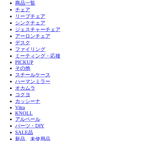
商品一覧
チェア
リープチェア
シンクチェア
ジェスチャーチェア
アーロンチェア
デスク
ファイリング
ミーティング・応接
PICKUP
その他
スチールケース
ハーマンミラー
オカムラ
コクヨ
カッシーナ
Vitra
KNOLL
アルペール
パーツ・DIY
SALE品
新品、未使用品