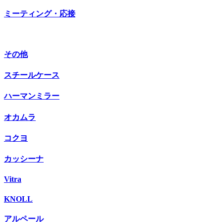
ミーティング・応接
その他
スチールケース
ハーマンミラー
オカムラ
コクヨ
カッシーナ
Vitra
KNOLL
アルペール