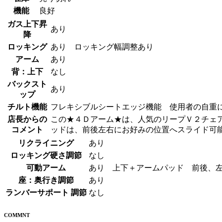
機能
良好
ガス上下昇
あり
降
ロッキング
あり ロッキング幅調整あり
アーム
あり
背：上下
なし
バックスト
あり
ップ
チルト機能
フレキシブルシートエッジ機能 使用者の自重
店長からの
この★４Ｄアーム★は、人気のリープＶ２チェア
コメント
ッドは、前後左右にお好みの位置へスライド可
リクライニング
あり
ロッキング硬さ調節
なし
可動アーム
あり 上下＋アームパッド 前後、
座：奥行き調節
あり
ランバーサポート 調節
なし
COMMNT