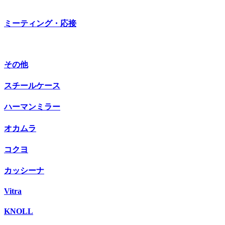
ミーティング・応接
その他
スチールケース
ハーマンミラー
オカムラ
コクヨ
カッシーナ
Vitra
KNOLL