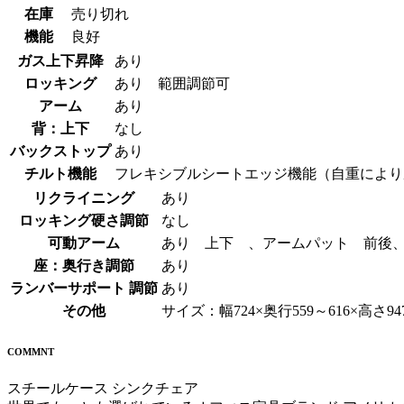
在庫
売り切れ
機能
良好
ガス上下昇降
あり
ロッキング
あり 範囲調節可
アーム
あり
背：上下
なし
バックストップ
あり
チルト機能
フレキシブルシートエッジ機能（自重により
リクライニング
あり
ロッキング硬さ調節
なし
可動アーム
あり 上下 、アームパット 前後
座：奥行き調節
あり
ランバーサポート 調節
あり
その他
サイズ：幅724×奥行559～616×高さ947～
COMMNT
スチールケース シンクチェア