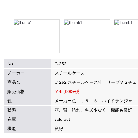
No
C-252
メーカー
スチールケース
商品名
C-252 スチールケース社 リープＶ２チ
販売価格
￥48,000+税
色
メーカー色 Ｊ５１５ ハイドランジャ 
状態
座、背 汚れ、キズ少なく 機能も良好
在庫
sold out
機能
良好