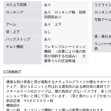
ガス上下昇降
あり
リクライ
ロッキング
あり ロッキング幅 段階
ロッキン
別調節あり
可動アー
アーム
あり 上下
背：上下
なし
座：奥行
バックストップ
あり
ランバーサ
チルト機能
フレキシブルシートエッジ
節
機能 （自重により座の前
部が傾斜する仕組み） 大
腿骨うらの圧迫軽減
COMMNT
腰痛を助け座面と背が連動するナチュラルグライドや腰をサポート
チェア。背が３Ｄニットと呼ばれる通気性のある網目状の素材でク
スチールケース社のリープは、腰の負担が 少ないイスです。多く
レションで良いと感じて頂いています。（背と座のシェイプが合う
新品定価 ￥1８０３００＋税
機能紹介
座った時 タックリング機能により腰への衝撃が緩和されます。