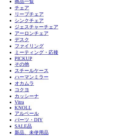
商品一覧
チェア
リープチェア
シンクチェア
ジェスチャーチェア
アーロンチェア
デスク
ファイリング
ミーティング・応接
PICKUP
その他
スチールケース
ハーマンミラー
オカムラ
コクヨ
カッシーナ
Vitra
KNOLL
アルペール
パーツ・DIY
SALE品
新品、未使用品