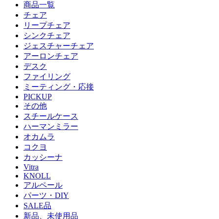
商品一覧
チェア
リープチェア
シンクチェア
ジェスチャーチェア
アーロンチェア
デスク
ファイリング
ミーティング・応接
PICKUP
その他
スチールケース
ハーマンミラー
オカムラ
コクヨ
カッシーナ
Vitra
KNOLL
アルペール
パーツ・DIY
SALE品
新品、未使用品