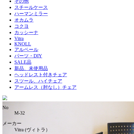
その他
スチールケース
ハーマンミラー
オカムラ
コクヨ
カッシーナ
Vitra
KNOLL
アルペール
パーツ・DIY
SALE品
新品、未使用品
ヘッドレスト付きチェア
スツール、ハイチェア
アームレス（肘なし）チェア
No
M-32
メーカー
Vitra (ヴィトラ）