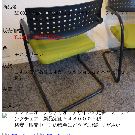
商品名
M-032 Vitra社 VISAVIS 2 ビザビ ミーティングチ
ェア モスグリーン
販売価格
¥12,000（税込¥13200）
色
モスグリーン
状態
コキズなどありますが クッションなどへたってなく
良好
在庫
4
コメント
アントニオ チッテリオ デザインの定番 ミーティ
ングチェア 新品定価￥４８０００＋税
格安 販売中 この機会にどうぞご検討ください。