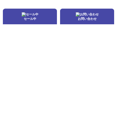
セール中
お問い合わせ
トップページ
NEWS
BLOG
商品一覧
ご購入の流れ
お客様の声
買取について
Q&A
会社概要
お問い合わせ
© JAWS All Rights Reserved.
モバイル
PC