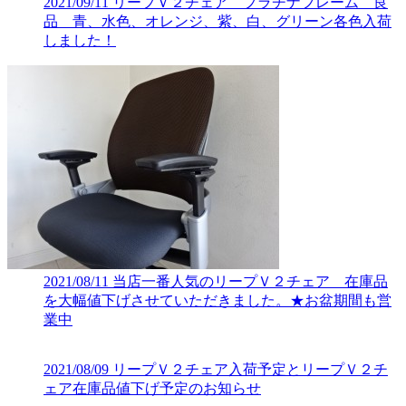
2021/09/11
リープＶ２チェア プラチナフレーム 良
品 青、水色、オレンジ、紫、白、グリーン各色入荷
しました！
2021/08/11
当店一番人気のリープＶ２チェア 在庫品
を大幅値下げさせていただきました。★お盆期間も営
業中
2021/08/09
リープＶ２チェア入荷予定とリープＶ２チ
ェア在庫品値下げ予定のお知らせ