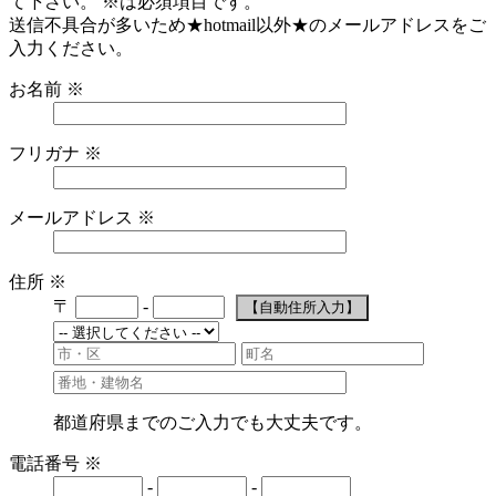
て下さい。
※
は必須項目です。
送信不具合が多いため★hotmail以外★のメールアドレスをご
入力ください。
お名前
※
フリガナ
※
メールアドレス
※
住所
※
〒
-
都道府県までのご入力でも大丈夫です。
電話番号
※
-
-